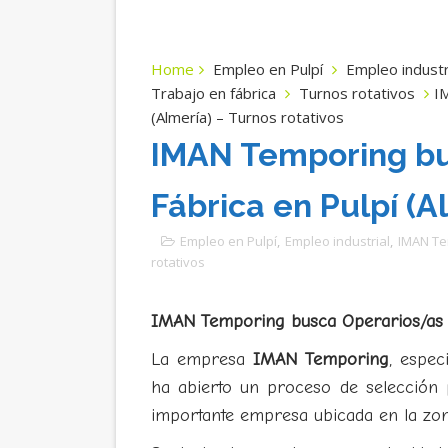
Home
Empleo en Pulpí
Empleo industr
Trabajo en fábrica
Turnos rotativos
I
(Almería) – Turnos rotativos
IMAN Temporing bu
Fábrica en Pulpí (A
Empleo en Pulpí
,
Empleo industrial
,
IMAN Te
rotativos
IMAN Temporing busca Operarios/as d
La empresa
IMAN Temporing
, espec
ha abierto un proceso de selección
importante empresa ubicada en la zo