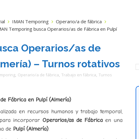
ial
IMAN Temporing
Operario/a de fábrica
MAN Temporing busca Operarios/as de Fábrica en Pulpí
sca Operarios/as de
lmería) – Turnos rotativos
mporing
,
Operario/a de fábrica
,
Trabajo en fábrica
,
Turnos
e Fábrica en Pulpí (Almería)
ializada en recursos humanos y trabajo temporal,
 para incorporar
Operarios/as de Fábrica
en una
na de
Pulpí (Almería)
.