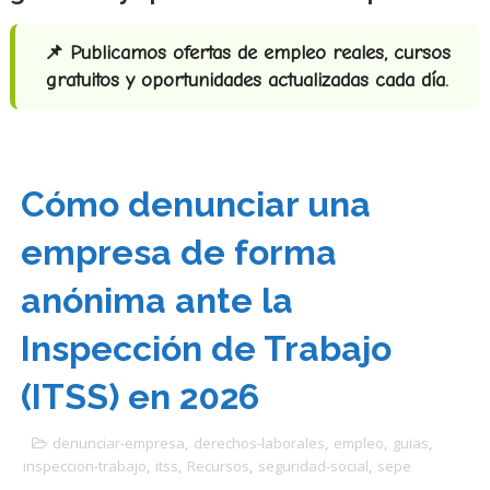
📌 Publicamos ofertas de empleo reales, cursos
gratuitos y oportunidades actualizadas cada día.
Cómo denunciar una
empresa de forma
anónima ante la
Inspección de Trabajo
(ITSS) en 2026
denunciar-empresa
,
derechos-laborales
,
empleo
,
guias
,
inspeccion-trabajo
,
itss
,
Recursos
,
seguridad-social
,
sepe