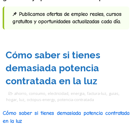
📌 Publicamos ofertas de empleo reales, cursos
gratuitos y oportunidades actualizadas cada día.
Cómo saber si tienes
demasiada potencia
contratada en la luz
ahorro
,
consumo
,
electricidad
,
energia
,
factura-luz
,
guias
,
hogar
,
luz
,
octopus-energy
,
potencia-contratada
Cómo saber si tienes demasiada potencia contratada
en la luz