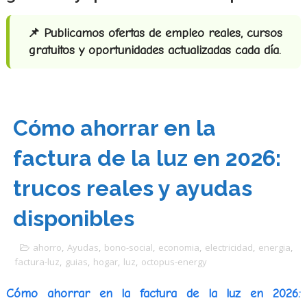
📌 Publicamos ofertas de empleo reales, cursos
gratuitos y oportunidades actualizadas cada día.
Cómo ahorrar en la
factura de la luz en 2026:
trucos reales y ayudas
disponibles
ahorro
,
Ayudas
,
bono-social
,
economia
,
electricidad
,
energia
,
factura-luz
,
guias
,
hogar
,
luz
,
octopus-energy
Cómo ahorrar en la factura de la luz en 2026: