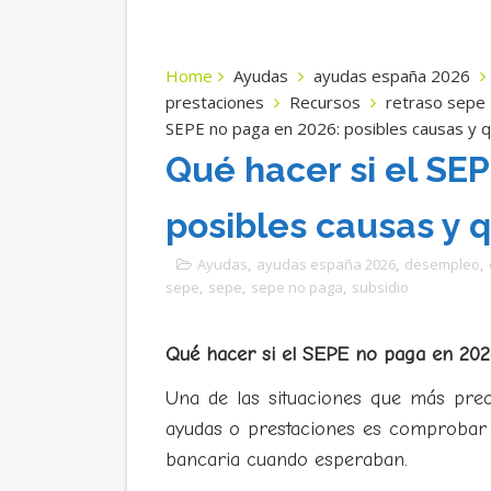
Home
Ayudas
ayudas españa 2026
prestaciones
Recursos
retraso sepe
SEPE no paga en 2026: posibles causas y q
Qué hacer si el SE
posibles causas y q
Ayudas
,
ayudas españa 2026
,
desempleo
,
sepe
,
sepe
,
sepe no paga
,
subsidio
Qué hacer si el SEPE no paga en 2026
Una de las situaciones que más pre
ayudas o prestaciones es comprobar 
bancaria cuando esperaban.