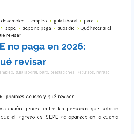
desempleo
empleo
guia laboral
paro
sepe
sepe no paga
subsidio
Qué hacer si el
ué revisar
PE no paga en 2026:
ué revisar
empleo
,
guia laboral
,
paro
,
prestaciones
,
Recursos
,
retraso
: posibles causas y qué revisar
ocupación genera entre las personas que cobran
que el ingreso del SEPE no aparece en la cuenta