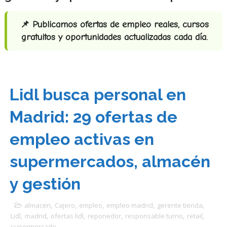
📌 Publicamos ofertas de empleo reales, cursos
gratuitos y oportunidades actualizadas cada día.
Lidl busca personal en
Madrid: 29 ofertas de
empleo activas en
supermercados, almacén
y gestión
almacen
,
Cajero
,
empleo
,
empleo madrid
,
gerente tienda
,
Lidl
,
madrid
,
ofertas lidl
,
reponedor
,
responsable turno
,
retail
,
supermercado