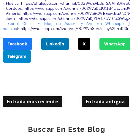
-
Huelva
:
https://whatsapp.com/channel/0029VaEAbJEFSAt9tnOhee02
-
Córdoba
:
https://whatsapp.com/channel/0029VaDcIU1IyPtUcvLmJ92
-
Almería
:
https://whatsapp.com/channel/0029Va8C9rEEawdvuAKDNO
-
Jaén
:
https://whatsapp.com/channel/0029VaDj2OnL7UVRKcSWkg26
-
Canal Oficial El Blog de Moisés y Ana en Whatsapp
(
t
noticias
):
https://whatsapp.com/channel/0029Vb8ph7aJuyA2lImiKI3i
Facebook
LinkedIn
X
WhatsApp
Telegram
Entrada más reciente
Entrada antigua
Buscar En Este Blog