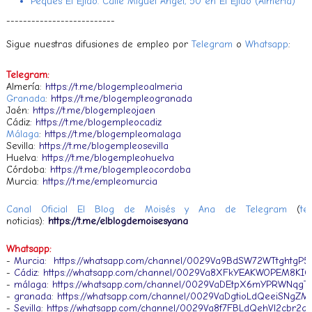
Peques El Ejido. Calle Miguel Ángel, 50 en El Ejido (Almería)
--------------------------
Sigue nuestras difusiones de empleo por
Telegram
o
Whatsapp
:
Telegram:
Almería:
https://t.me/blogempleoalmeria
Granada
:
https://t.me/blogempleogranada
Jaén:
https://t.me/blogempleojaen
Cádiz:
https://t.me/blogempleocadiz
Málaga
:
https://t.me/blogempleomalaga
Sevilla:
https://t.me/blogempleosevilla
Huelva:
https://t.me/blogempleohuelva
Córdoba:
https://t.me/blogempleocordoba
Murcia:
https://t.me/empleomurcia
Canal Oficial El Blog de Moisés y Ana de Telegram
(
te
noticias):
https://t.me/elblogdemoisesyana
Whatsapp:
-
Murcia
:
https://whatsapp.com/channel/0029Va9BdSW72WTtghtgP5
-
Cádiz
:
https://whatsapp.com/channel/0029Va8XFkYEAKWOPEM8KI0
-
málaga
:
https://whatsapp.com/channel/0029VaDEtpX6mYPRWNqgT
-
granada
:
https://whatsapp.com/channel/0029VaDgtioLdQeeiSNgZM
-
Sevilla
:
https://whatsapp.com/channel/0029Va8f7FBLdQehVl2cbr2g