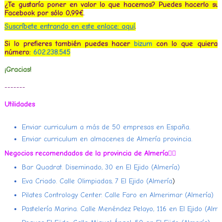
¿Te gustaría poner en valor lo que hacemos? Puedes hacerlo sus
Facebook por sólo 0,99€
.
Suscríbete entrando en este enlace: aquí
.
Si lo prefieres también puedes hacer
bizum
con lo que quieras 
número:
602.238.545
¡Gracias!
-------
Utilidades
Enviar curriculum a más de 50 empresas en España.
Enviar curriculum en almacenes de Almería provincia.
Negocios recomendados de la provincia de Almería
👇🏻
Bar Quadrat. Diseminado, 30 en El Ejido (Almería)
Eva Criado. Calle Olimpiadas, 7 El Ejido (Almería
)
Pilates Contrology Center. Calle Faro en Almerimar (Almería)
Pastelería Marina. Calle Menéndez Pelayo, 116 en El Ejido (Alme