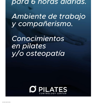
-----