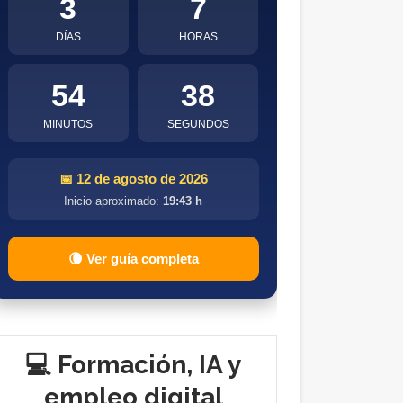
3
7
DÍAS
HORAS
54
37
MINUTOS
SEGUNDOS
📅 12 de agosto de 2026
Inicio aproximado:
19:43 h
🌘 Ver guía completa
💻 Formación, IA y
empleo digital