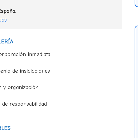
España:
das
LERÍA
rporación inmediata
nto de instalaciones
 y organización
 de responsabilidad
BLES