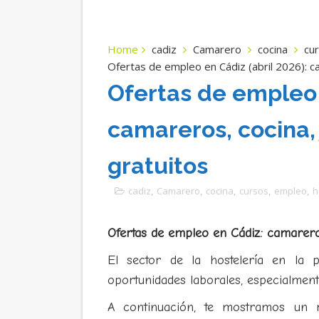
Home
cadiz
Camarero
cocina
cu
Ofertas de empleo en Cádiz (abril 2026): ca
Ofertas de empleo e
camareros, cocina, 
gratuitos
cadiz
,
Camarero
,
cocina
,
cursos
,
empleo
,
h
Ofertas de empleo en Cádiz: camareros
El sector de la hostelería en la 
oportunidades laborales, especialmente
A continuación, te mostramos un r