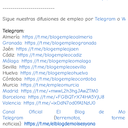
--------------------------
Sigue nuestras difusiones de empleo por
Telegram
o
Wh
Telegram:
Almería:
https://t.me/blogempleoalmeria
Granada
:
https://t.me/blogempleogranada
Jaén:
https://t.me/blogempleojaen
Cádiz:
https://t.me/blogempleocadiz
Málaga
:
https://t.me/blogempleomalaga
Sevilla:
https://t.me/blogempleosevilla
Huelva:
https://t.me/blogempleohuelva
Córdoba:
https://t.me/blogempleocordoba
Murcia:
https://t.me/empleomurcia
Madrid
:
https://t.me/+mwwL2h3hgJAwZTM0
Barcelona
:
https://t.me/+FGBQTrX74HA5YjU8
Valencia
:
https://t.me/+ixDdN7od0fA1NzU0
Canal Oficial El Blog de M
Telegram
(
terremotos
,
tormen
noticias):
https://t.me/elblogdemoisesyana