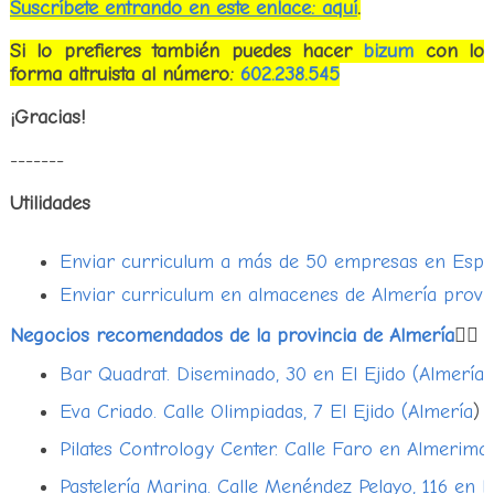
Suscríbete entrando en este enlace: aquí
.
Si lo prefieres también puedes hacer
bizum
con lo 
forma altruista al número:
602.238.545
¡Gracias!
-------
Utilidades
Enviar curriculum a más de 50 empresas en Espa
Enviar curriculum en almacenes de Almería provin
Negocios recomendados de la provincia de Almería
👇🏻
Bar Quadrat. Diseminado, 30 en El Ejido (Almería)
Eva Criado. Calle Olimpiadas, 7 El Ejido (Almería
)
Pilates Contrology Center. Calle Faro en Almerima
Pastelería Marina. Calle Menéndez Pelayo, 116 en E