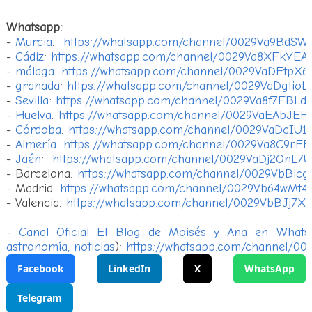
Whatsapp:
-
Murcia
:
https://whatsapp.com/channel/0029Va9BdSW
-
Cádiz
:
https://whatsapp.com/channel/0029Va8XFkY
-
málaga
:
https://whatsapp.com/channel/0029VaDEtp
-
granada
:
https://whatsapp.com/channel/0029VaDgtio
-
Sevilla
:
https://whatsapp.com/channel/0029Va8f7FBLd
-
Huelva
:
https://whatsapp.com/channel/0029VaEAbJEF
-
Córdoba
:
https://whatsapp.com/channel/0029VaDcIU1
-
Almería
:
https://whatsapp.com/channel/0029Va8C9r
-
Jaén
:
https://whatsapp.com/channel/0029VaDj2OnL
- Barcelona:
https://whatsapp.com/channel/0029VbBl
- Madrid:
https://whatsapp.com/channel/0029Vb64wMt4
- Valencia:
https://whatsapp.com/channel/0029VbBJj7
-
Canal Oficial El Blog de Moisés y Ana en Whats
astronomía, noticias
):
https://whatsapp.com/channel/00
Facebook
LinkedIn
X
WhatsApp
Telegram