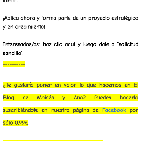
talento.
¡Aplica ahora y forma parte de un proyecto estratégico
y en crecimiento!
Interesados/as: haz clic aquí y luego dale a "solicitud
sencilla".
----------
¿Te gustaría poner en valor lo que hacemos en El
Blog de Moisés y Ana? Puedes hacerlo
suscribiéndote
en nuestra página de
Facebook
por
sólo 0,99€
.