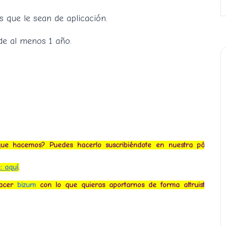
 que le sean de aplicación.
de al menos 1 año.
que hacemos? Puedes hacerlo suscribiéndote
en nuestra página
: aquí
.
hacer
bizum
con lo que quieras aportarnos de forma altruista al