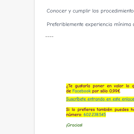
Conocer y cumplir los procedimientos
Preferiblemente experiencia mínima 
----
¿Te gustaría poner en valor lo 
de
Facebook
por sólo 0,99€
.
Suscríbete entrando en este enlace
Si lo prefieres también puedes 
número:
602.238.545
¡Gracias!