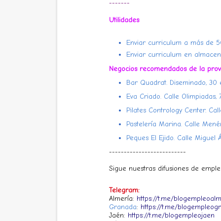
-------
Utilidades
Enviar curriculum a más de 
Enviar curriculum en almacene
Negocios recomendados de la provi
Bar Quadrat. Diseminado, 30 e
Eva Criado. Calle Olimpiadas, 7
Pilates Contrology Center. Ca
Pastelería Marina. Calle Menén
Peques El Ejido. Calle Miguel 
--------------------------
Sigue nuestras difusiones de empl
Telegram:
Almería:
https://t.me/blogempleoalm
Granada
:
https://t.me/blogempleog
Jaén:
https://t.me/blogempleojaen