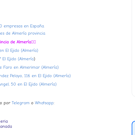
50 empresas en España.
s de Almería provincia.
ncia de Almería
👇🏻
n El Ejido (Almería)
 El Ejido (Almería
)
lle Faro en Almerimar (Almería)
dez Pelayo, 116 en El Ejido (Almería)
Ángel, 50 en El Ejido (Almería)
eo por
Telegram
o
Whatsapp
:
eria
ranada