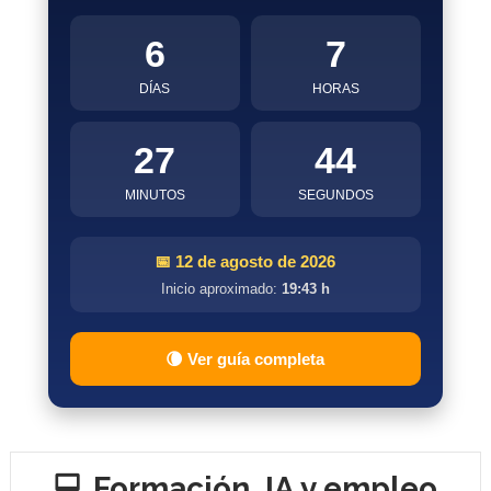
6
7
DÍAS
HORAS
27
43
MINUTOS
SEGUNDOS
📅 12 de agosto de 2026
Inicio aproximado:
19:43 h
🌘 Ver guía completa
💻 Formación, IA y empleo