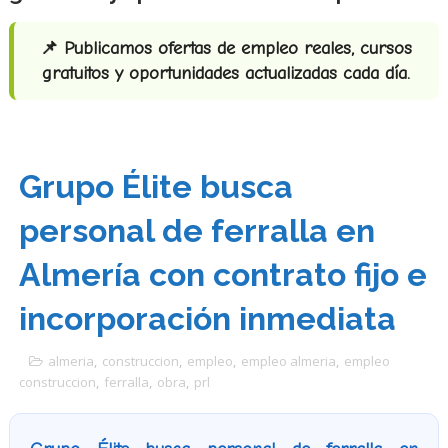
📌 Publicamos ofertas de empleo reales, cursos
gratuitos y oportunidades actualizadas cada día.
Grupo Élite busca
personal de ferralla en
Almería con contrato fijo e
incorporación inmediata
almeria
,
construccion
,
empleo
,
empleo almeria
,
empleo
construccion
,
ferralla
,
obra
,
prl