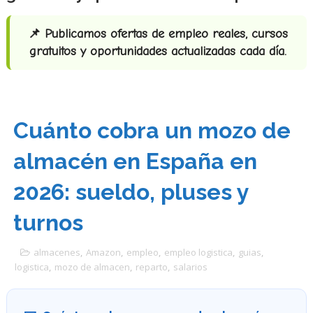
📌 Publicamos ofertas de empleo reales, cursos
gratuitos y oportunidades actualizadas cada día.
Cuánto cobra un mozo de
almacén en España en
2026: sueldo, pluses y
turnos
almacenes
,
Amazon
,
empleo
,
empleo logistica
,
guias
,
logistica
,
mozo de almacen
,
reparto
,
salarios