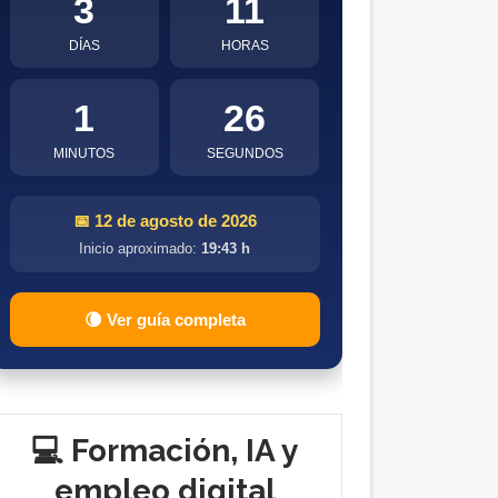
3
11
DÍAS
HORAS
1
25
MINUTOS
SEGUNDOS
📅 12 de agosto de 2026
Inicio aproximado:
19:43 h
🌘 Ver guía completa
💻 Formación, IA y
empleo digital