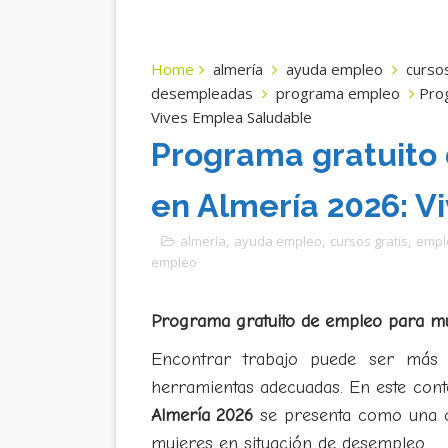
Home
almería
ayuda empleo
cursos
desempleadas
programa empleo
Pro
Vives Emplea Saludable
Programa gratuito
en Almería 2026: V
almería
,
ayuda empleo
,
cursos gratis
,
empl
empleo
Programa gratuito de empleo para mu
Encontrar trabajo puede ser más f
herramientas adecuadas. En este con
Almería 2026
se presenta como una op
mujeres en situación de desempleo.