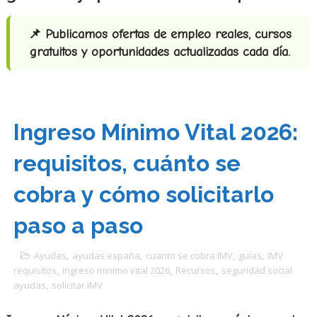
📌 Publicamos ofertas de empleo reales, cursos
gratuitos y oportunidades actualizadas cada día.
Ingreso Mínimo Vital 2026:
requisitos, cuánto se
cobra y cómo solicitarlo
paso a paso
Ayudas
,
ayudas españa
,
cuanto se cobra IMV
,
guías
,
IMV
requisitos
,
ingreso minimo vital 2026
,
Recursos
,
seguridad social
ayudas
,
solicitar IMV