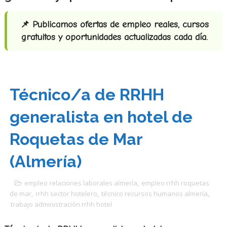
📌 Publicamos ofertas de empleo reales, cursos
gratuitos y oportunidades actualizadas cada día.
Técnico/a de RRHH
generalista en hotel de
Roquetas de Mar
(Almería)
empleo relaciones laborales almería
,
empleo rrhh roquetas
de mar
,
rrhh sector hotelero
,
técnico recursos humanos almería
,
trabajo administración rrhh hotel