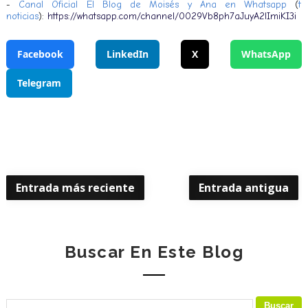
-
Canal Oficial El Blog de Moisés y Ana en Whatsapp
(
t
noticias
):
https://whatsapp.com/channel/0029Vb8ph7aJuyA2lImiKI3i
Facebook
LinkedIn
X
WhatsApp
Telegram
Entrada más reciente
Entrada antigua
Buscar En Este Blog