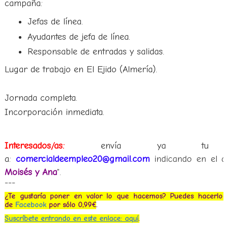
campaña:
Jefas de línea.
Ayudantes de jefa de línea.
Responsable de entradas y salidas.
Lugar de trabajo en El Ejido (Almería).
Jornada completa.
Incorporación inmediata.
Interesados/as:
envía ya tu curr
a:
comercialdeempleo20@gmail.com
indicando en el a
Moisés y Ana
".
---
¿Te gustaría poner en valor lo que hacemos? Puedes hacerlo s
de
Facebook
por sólo 0,99€
.
Suscríbete entrando en este enlace: aquí
.