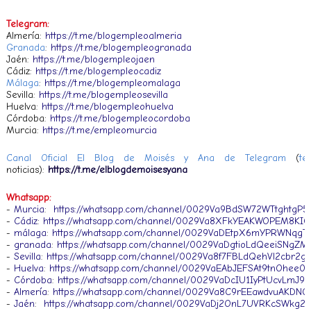
Telegram:
Almería:
https://t.me/blogempleoalmeria
Granada
:
https://t.me/blogempleogranada
Jaén:
https://t.me/blogempleojaen
Cádiz:
https://t.me/blogempleocadiz
Málaga
:
https://t.me/blogempleomalaga
Sevilla:
https://t.me/blogempleosevilla
Huelva:
https://t.me/blogempleohuelva
Córdoba:
https://t.me/blogempleocordoba
Murcia:
https://t.me/empleomurcia
Canal Oficial El Blog de Moisés y Ana de Telegram
(
te
noticias):
https://t.me/elblogdemoisesyana
Whatsapp:
-
Murcia
:
https://whatsapp.com/channel/0029Va9BdSW72WTtghtgP5
-
Cádiz
:
https://whatsapp.com/channel/0029Va8XFkYEAKWOPEM8KI0
-
málaga
:
https://whatsapp.com/channel/0029VaDEtpX6mYPRWNqgT
-
granada
:
https://whatsapp.com/channel/0029VaDgtioLdQeeiSNgZM
-
Sevilla
:
https://whatsapp.com/channel/0029Va8f7FBLdQehVl2cbr2g
-
Huelva
:
https://whatsapp.com/channel/0029VaEAbJEFSAt9tnOhee02
-
Córdoba
:
https://whatsapp.com/channel/0029VaDcIU1IyPtUcvLmJ92
-
Almería
:
https://whatsapp.com/channel/0029Va8C9rEEawdvuAKDNO
-
Jaén
:
https://whatsapp.com/channel/0029VaDj2OnL7UVRKcSWkg26