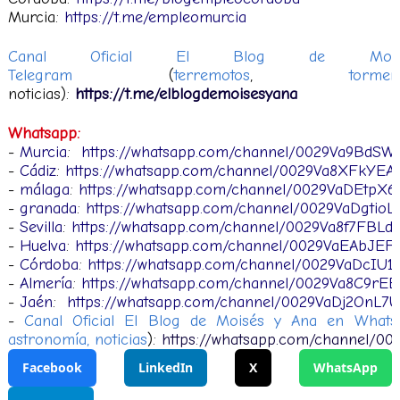
Murcia:
https://t.me/empleomurcia
Canal Oficial El Blog de M
Telegram
(
terremotos
,
tormen
noticias):
https://t.me/elblogdemoisesyana
Whatsapp:
-
Murcia
:
https://whatsapp.com/channel/0029Va9BdSW
-
Cádiz
:
https://whatsapp.com/channel/0029Va8XFkY
-
málaga
:
https://whatsapp.com/channel/0029VaDEtp
-
granada
:
https://whatsapp.com/channel/0029VaDgtio
-
Sevilla
:
https://whatsapp.com/channel/0029Va8f7FBLd
-
Huelva
:
https://whatsapp.com/channel/0029VaEAbJEF
-
Córdoba
:
https://whatsapp.com/channel/0029VaDcIU1
-
Almería
:
https://whatsapp.com/channel/0029Va8C9r
-
Jaén
:
https://whatsapp.com/channel/0029VaDj2OnL
-
Canal Oficial El Blog de Moisés y Ana en Whats
astronomía, noticias
):
https://whatsapp.com/channel/00
Facebook
LinkedIn
X
WhatsApp