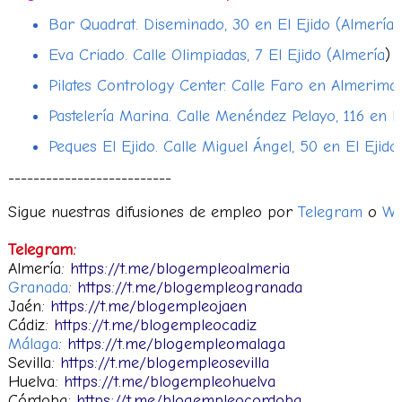
Bar Quadrat. Diseminado, 30 en El Ejido (Almería)
Eva Criado. Calle Olimpiadas, 7 El Ejido (Almería
)
Pilates Contrology Center. Calle Faro en Almerima
Pastelería Marina. Calle Menéndez Pelayo, 116 en E
Peques El Ejido. Calle Miguel Ángel, 50 en El Ejido
--------------------------
Sigue nuestras difusiones de empleo por
Telegram
o
Wh
Telegram:
Almería:
https://t.me/blogempleoalmeria
Granada
:
https://t.me/blogempleogranada
Jaén:
https://t.me/blogempleojaen
Cádiz:
https://t.me/blogempleocadiz
Málaga
:
https://t.me/blogempleomalaga
Sevilla:
https://t.me/blogempleosevilla
Huelva:
https://t.me/blogempleohuelva
Córdoba:
https://t.me/blogempleocordoba