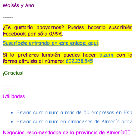
Moisés y Ana
".
-----
¿Te gustaría apoyarnos? Puedes hacerlo suscribiénd
Facebook por sólo 0,99€
.
Suscríbete entrando en este enlace: aquí
.
Si lo prefieres también puedes hacer
bizum
con lo 
forma altruista al número:
602.238.545
¡Gracias!
-------
Utilidades
Enviar curriculum a más de 50 empresas en Espa
Enviar curriculum en almacenes de Almería provin
Negocios recomendados de la provincia de Almería
👇🏻