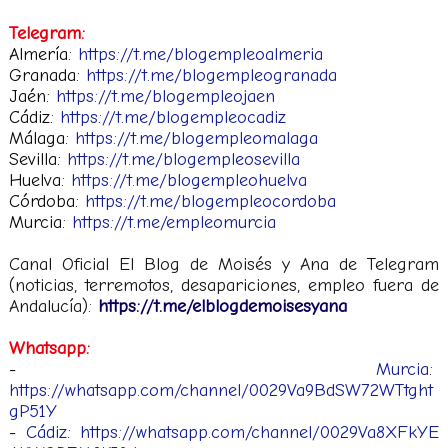
Telegram:
Almería:
https://t.me/blogempleoalmeria
Granada:
https://t.me/blogempleogranada
Jaén:
https://t.me/blogempleojaen
Cádiz:
https://t.me/blogempleocadiz
Málaga:
https://t.me/blogempleomalaga
Sevilla:
https://t.me/blogempleosevilla
Huelva:
https://t.me/blogempleohuelva
Córdoba:
https://t.me/blogempleocordoba
Murcia:
https://t.me/empleomurcia
Canal Oficial El Blog de Moisés y Ana de Telegram
(noticias, terremotos, desapariciones, empleo fuera de
Andalucía):
https://t.me/elblogdemoisesyana
Whatsapp:
-
Murcia
:
https://whatsapp.com/channel/0029Va9BdSW72WTtght
gP51Y
-
Cádiz
:
https://whatsapp.com/channel/0029Va8XFkYE