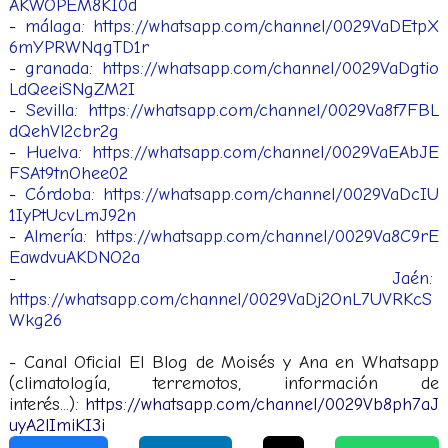
AKWOPEM8KI0d
-
málaga
:
https://whatsapp.com/channel/0029VaDEtpX
6mYPRWNqgTD1r
-
granada
:
https://whatsapp.com/channel/0029VaDgtio
LdQeeiSNgZM2I
-
Sevilla
:
https://whatsapp.com/channel/0029Va8f7FBL
dQehVl2cbr2g
-
Huelva
:
https://whatsapp.com/channel/0029VaEAbJE
FSAt9tnOhee02
-
Córdoba
:
https://whatsapp.com/channel/0029VaDcIU
1IyPtUcvLmJ92n
-
Almería
:
https://whatsapp.com/channel/0029Va8C9rE
EawdvuAKDNO2a
-
Jaén
:
https://whatsapp.com/channel/0029VaDj2OnL7UVRKcS
Wkg26
-
Canal Oficial El Blog de Moisés y Ana en Whatsapp
(climatología, terremotos, información de
interés...):
https://whatsapp.com/channel/0029Vb8ph7aJ
uyA2lImiKI3i