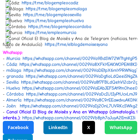
Cádiz:
https://t.me/blogempleocadiz
Málaga:
https://t.me/blogempleomalaga
Sevilla:
https://t.me/blogempleosevilla
Huelva:
https://t.me/blogempleohuelva
Córdoba:
https://t.me/blogempleocordoba
Murcia:
https://t.me/empleomurcia
Canal Oficial El Blog de Moisés y Ana de Telegram (noticias, terr
fuera de Andalucía):
https://t.me/elblogdemoisesyana
Whatsapp:
-
Murcia
:
https://whatsapp.com/channel/0029Va9BdSW72WTtghtgP51
-
Cádiz
:
https://whatsapp.com/channel/0029Va8XFkYEAKWOPEM8KI0
-
málaga
:
https://whatsapp.com/channel/0029VaDEtpX6mYPRWNqgT
-
granada
:
https://whatsapp.com/channel/0029VaDgtioLdQeeiSNgZM
-
Sevilla
:
https://whatsapp.com/channel/0029Va8f7FBLdQehVl2cbr2g
-
Huelva
:
https://whatsapp.com/channel/0029VaEAbJEFSAt9tnOhee02
-
Córdoba
:
https://whatsapp.com/channel/0029VaDcIU1IyPtUcvLmJ92
-
Almería
:
https://whatsapp.com/channel/0029Va8C9rEEawdvuAKDNO
-
Jaén
: ‎
https://whatsapp.com/channel/0029VaDj2OnL7UVRKcSWkg26
-
Canal Oficial El Blog de Moisés y Ana en Whatsapp (climatología, t
interés...):
https://whatsapp.com/channel/0029Vb8ph7aJuyA2lImiKI3i
Facebook
LinkedIn
X
WhatsApp