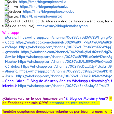
Sevilla:
https://t.me/blogempleosevilla
Huelva:
https://t.me/blogempleohuelva
Córdoba:
https://t.me/blogempleocordoba
Murcia:
https://t.me/empleomurcia
Canal Oficial El Blog de Moisés y Ana de Telegram (noticias, terr
fuera de Andalucía):
https://t.me/elblogdemoisesyana
Whatsapp:
-
Murcia
:
https://whatsapp.com/channel/0029Va9BdSW72WTtghtgP51
-
Cádiz
:
https://whatsapp.com/channel/0029Va8XFkYEAKWOPEM8KI0
-
málaga
:
https://whatsapp.com/channel/0029VaDEtpX6mYPRWNqgT
-
granada
:
https://whatsapp.com/channel/0029VaDgtioLdQeeiSNgZM
-
Sevilla
:
https://whatsapp.com/channel/0029Va8f7FBLdQehVl2cbr2g
-
Huelva
:
https://whatsapp.com/channel/0029VaEAbJEFSAt9tnOhee02
-
Córdoba
:
https://whatsapp.com/channel/0029VaDcIU1IyPtUcvLmJ92
-
Almería
:
https://whatsapp.com/channel/0029Va8C9rEEawdvuAKDNO
-
Jaén
: ‎
https://whatsapp.com/channel/0029VaDj2OnL7UVRKcSWkg26
-
Canal Oficial El Blog de Moisés y Ana en Whatsapp (climatología, t
interés...):
https://whatsapp.com/channel/0029Vb8ph7aJuyA2lImiKI3i
--------------------------------
¿Quieres valorar lo que hacemos en "
El Blog de Moisés y Ana
"?
Pu
de Facebook por sólo 0,99€
entrando en este enlace: aquí
.
También a
ceptamos donaciones voluntarias por bizum a nuestro n