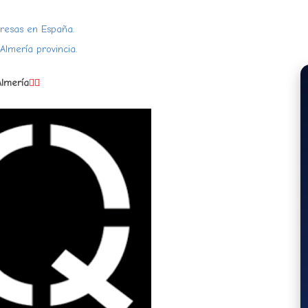
resas en España.
lmería provincia.
Almería
👇🏻