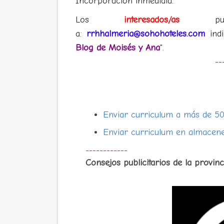
Incorporación inmediata.
Los
interesados/as
pued
a:
rrhhalmeria@sohohoteles.com
indi
Blog de Moisés y Ana
".
--
Enviar curriculum a más de 5
Enviar curriculum en almacene
------------
Consejos publicitarios de la provin