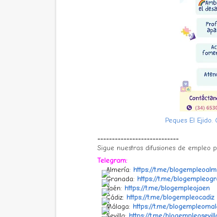
Peques El Ejido. 
----------------------------
Sigue nuestras difusiones de empleo 
Telegram:
Almería:
https://t.me/blogempleoalm
Granada:
https://t.me/blogempleog
Jaén:
https://t.me/blogempleojaen
Cádiz:
https://t.me/blogempleocadiz
Málaga:
https://t.me/blogempleoma
Sevilla:
https://t.me/blogempleosevill