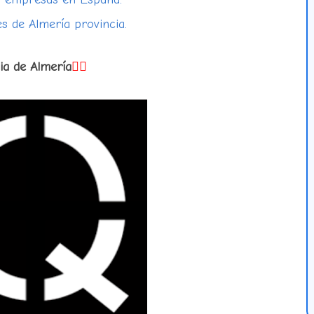
s de Almería provincia.
cia de Almería
👇🏻