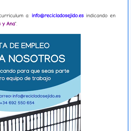
curriculum a:
info@recicladosejido.es
indicando en
s y Ana
".