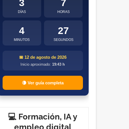
3
7
DÍAS
HORAS
4
26
MINUTOS
SEGUNDOS
📅 12 de agosto de 2026
Inicio aproximado:
19:43 h
🌘 Ver guía completa
💻 Formación, IA y
empleo digital