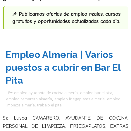
📌 Publicamos ofertas de empleo reales, cursos
gratuitos y oportunidades actualizadas cada día.
Empleo Almería | Varios
puestos a cubrir en Bar El
Pita
empleo ayudante de cocina almería
,
empleo bar el pita
,
empleo camarero almería
,
empleo friegaplatos almería
,
empleo
limpieza almería
,
trabajo el pita
Se busca
CAMARERO, AYUDANTE DE COCINA,
PERSONAL DE LIMPIEZA, FRIEGAPLATOS, EXTRAS