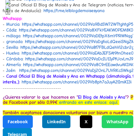
Canal Oficial El Blog de Moisés y Ana de Telegram (noticias, terr
fuera de Andalucía):
https://t.me/elblogdemoisesyana
Whatsapp:
-
Murcia
:
https://whatsapp.com/channel/0029Va9BdSW72WTtghtgP51
-
Cádiz
:
https://whatsapp.com/channel/0029Va8XFkYEAKWOPEM8KI0
-
málaga
:
https://whatsapp.com/channel/0029VaDEtpX6mYPRWNqgT
-
granada
:
https://whatsapp.com/channel/0029VaDgtioLdQeeiSNgZM
-
Sevilla
:
https://whatsapp.com/channel/0029Va8f7FBLdQehVl2cbr2g
-
Huelva
:
https://whatsapp.com/channel/0029VaEAbJEFSAt9tnOhee02
-
Córdoba
:
https://whatsapp.com/channel/0029VaDcIU1IyPtUcvLmJ92
-
Almería
:
https://whatsapp.com/channel/0029Va8C9rEEawdvuAKDNO
-
Jaén
: ‎
https://whatsapp.com/channel/0029VaDj2OnL7UVRKcSWkg26
-
Canal Oficial El Blog de Moisés y Ana en Whatsapp (climatología, t
interés...):
https://whatsapp.com/channel/0029Vb8ph7aJuyA2lImiKI3i
--------------------------------
¿Quieres valorar lo que hacemos en "
El Blog de Moisés y Ana
"?
Pu
de Facebook por sólo 0,99€
entrando en este enlace: aquí
.
También a
ceptamos donaciones voluntarias por bizum a nuestro n
Facebook
LinkedIn
X
WhatsApp
Telegram